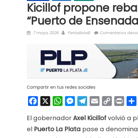
Kicillof propone reb
“Puerto de Ensenada
Posted on
Author
7 mayo, 2026
PeriodistaB
Comentarios desa
Compartir en tus redes sociales
Facebook
X
WhatsApp
Messenger
Telegram
Email
Copy
Pri
Link
El gobernador
Axel Kicillof
volvió
a p
el
Puerto La Plata
pase a denomin