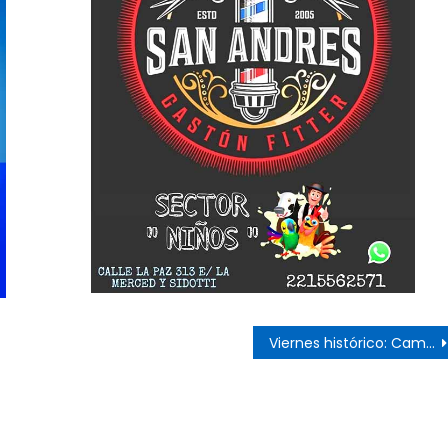
s
Viernes histórico: Camba juega hoy oficialmente de noche en Ensenada