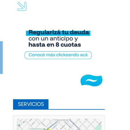
nsenada”
SERVICIOS