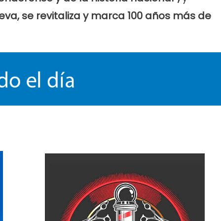
eva, se revitaliza y marca 100 años más de
ticias
Cultura
Noticias
Principal
molinos festeja sus 16
Casa del Tango: noche especial
iso de lentejas y
clases gratuitas y tarde de Mil