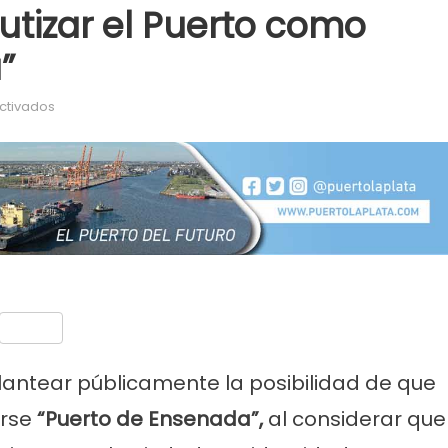
autizar el Puerto como
”
en Kicillof propone rebautizar el Puerto como “Puerto de E
ctivados
nt
Compartir
lantear públicamente la posibilidad de que
arse
“Puerto de Ensenada”,
al considerar que