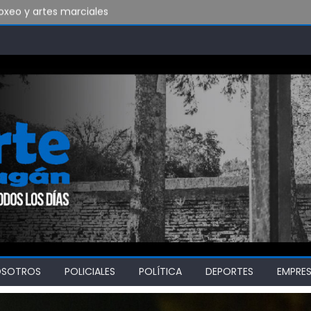
xeo y artes marciales
do vamos a soportar todo esto?
bado en Ensenada y necesita ganar
OSOTROS
POLICIALES
POLÍTICA
DEPORTES
EMPRE