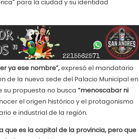
órica” para la ciudad y su identidad
ner ya ese nombre”,
expresó el mandatario
rvicios
Empresas
Noticias
Servicios
n de la nueva sede del Palacio Municipal en
Farmacias de Agosto
Por mejoras en el servicio corta
senada
agua de 11 a 15
e su propuesta no busca
“menoscabar ni
onocer el origen histórico y el protagonismo
io e industrial de la región.
que es la capital de la provincia, pero que