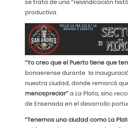
se trata de una “reivindicación hist
productiva.
“Yo creo que el Puerto tiene que te
Noticias
Principal
Servicios
Noticias
Se
bonaerense durante la inauguració
26
Trabajos en la red de agua en Villa
Turnos de 
Tranquila
2026 en En
nuestra ciudad, donde remarcó qu
menospreciar”
a La Plata, sino rec
de Ensenada en el desarrollo portuar
“Tenemos una ciudad como La Plata 