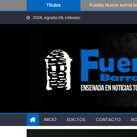
Skip to content
Pueblo Nuevo suma bo
Títulos
OPINIÓN: ¿Hasta cuán
2026, agosto 08, sábado
El Rojo juega este sá
INICIO
EDICTOS
CONTACTO
N