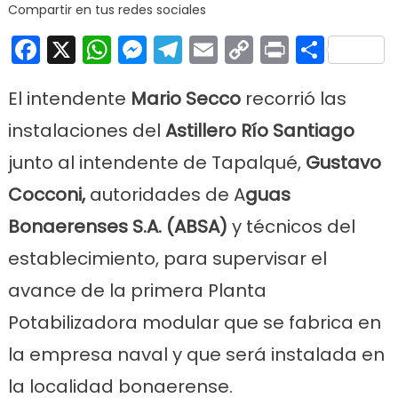
par
Compartir en tus redes sociales
Facebook
X
WhatsApp
Messenger
Telegram
Email
Copy
Print
Comp
Link
El intendente
Mario Secco
recorrió las
instalaciones del
Astillero Río Santiago
junto al intendente de
Tapalqué
,
Gustavo
Cocconi
,
autoridades de A
guas
Bonaerenses S.A. (ABSA)
y técnicos del
establecimiento, para supervisar el
avance de la primera Planta
Potabilizadora modular que se fabrica en
la empresa naval y que será instalada en
la localidad bonaerense.