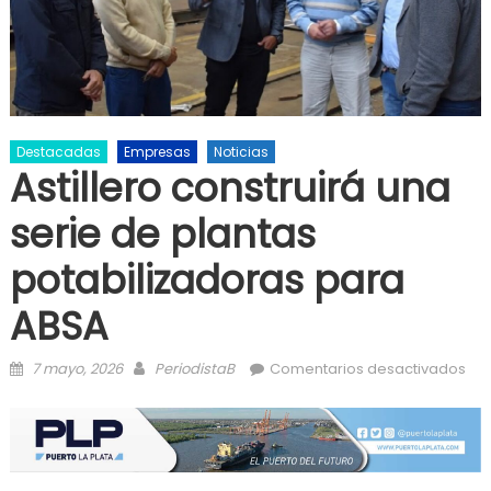
Destacadas
Empresas
Noticias
Astillero construirá una
serie de plantas
potabilizadoras para
ABSA
Posted on
Author
en 
7 mayo, 2026
PeriodistaB
Comentarios desactivados
con
ser
pla
pot