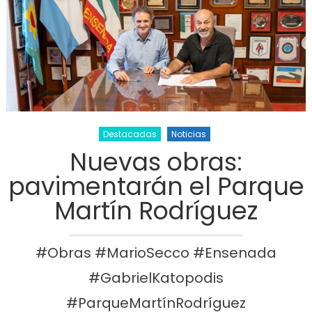
Destacadas
Noticias
Nuevas obras:
pavimentarán el Parque
Martín Rodríguez
#Obras #MarioSecco #Ensenada
#GabrielKatopodis
#ParqueMartínRodríguez