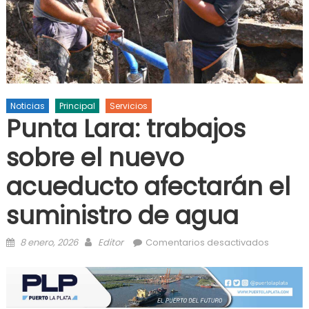
Noticias
Principal
Servicios
Punta Lara: trabajos
sobre el nuevo
acueducto afectarán el
suministro de agua
Posted on
Author
en Punta
8 enero, 2026
Editor
Comentarios desactivados
Lara:
trabajos
sobre el
nuevo