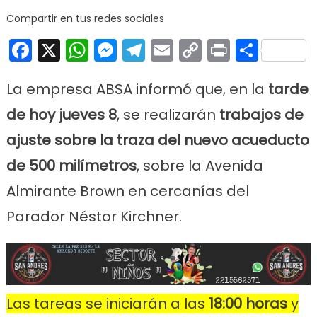
acueduc
Compartir en tus redes sociales
afectará
Facebook
X
WhatsApp
Messenger
Telegram
Email
Copy
Print
Comp
el
suminist
Link
de agua
La empresa ABSA informó que, en la
tarde
de hoy jueves 8
, se realizarán
trabajos de
ajuste sobre la traza del nuevo acueducto
de 500 milímetros
, sobre la Avenida
Almirante Brown en cercanías del
Parador Néstor Kirchner.
Las tareas se iniciarán a las
18:00 horas
y