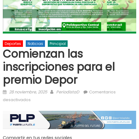
Deportes
Noticias
Principal
Comienzan las
inscripciones para el
premio Depor
Posted on
Author
28 noviembre, 2025
PeriodistaD
Comentarios
en Comienzan las inscripciones para el premio
desactivados
Depor
Compartir en tus redes sociales