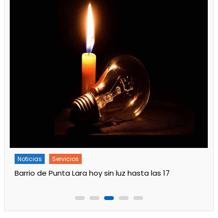
rvicios
Noticias
Servici
ta Lara hoy sin luz hasta las 17
Turnos de Farma