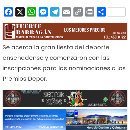
Facebook
X
WhatsApp
Messenger
Telegram
Email
Copy
Print
Comp
Link
Se acerca la gran fiesta del deporte
ensenadense y comenzaron con las
inscripciones para las nominaciones a los
Premios Depor.