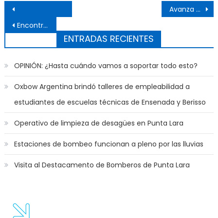
Navegación de entradas
Avanza obra para mejorar servicio de agua en Punta Lara
Encontraron sin vida a un hombre en Mosconi
ENTRADAS RECIENTES
OPINIÓN: ¿Hasta cuándo vamos a soportar todo esto?
Oxbow Argentina brindó talleres de empleabilidad a
estudiantes de escuelas técnicas de Ensenada y Berisso
Operativo de limpieza de desagües en Punta Lara
Estaciones de bombeo funcionan a pleno por las lluvias
Visita al Destacamento de Bomberos de Punta Lara