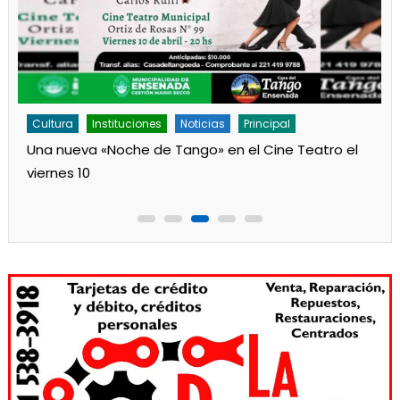
ura
Instituciones
Noticias
Principal
Cultura
nueva «Noche de Tango» en el Cine Teatro el
Los jardi
nes 10