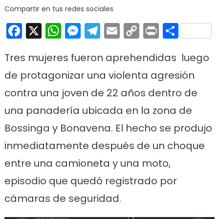
Compartir en tus redes sociales
Facebook
X
WhatsApp
Messenger
Telegram
Email
Copy
Print
Comp
Link
Tres mujeres fueron aprehendidas luego
de protagonizar una violenta agresión
contra una joven de 22 años dentro de
una panadería ubicada en la zona de
Bossinga y Bonavena. El hecho se produjo
inmediatamente después de un choque
entre una camioneta y una moto,
episodio que quedó registrado por
cámaras de seguridad.