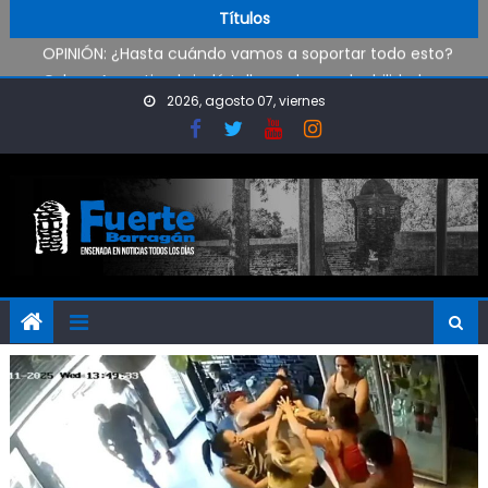
Pueblo Nuevo suma boxeo y artes marciales
Skip to content
Títulos
OPINIÓN: ¿Hasta cuándo vamos a soportar todo esto?
Oxbow Argentina brindó talleres de empleabilidad a
estudiantes de escuelas técnicas de Ensenada y Berisso
2026, agosto 07, viernes
Oportunidad para ingresar a la Policía Bonaerense