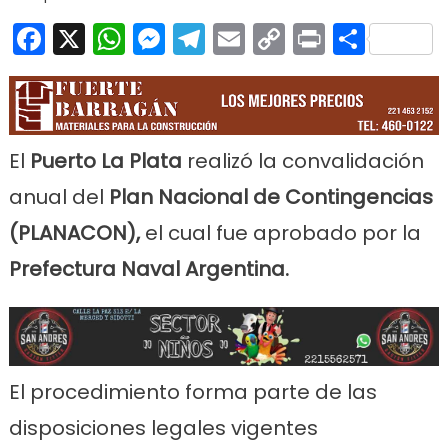
Facebook
X
WhatsApp
Messenger
Telegram
Email
Copy
Print
Comp
Link
El
Puerto La Plata
realizó la convalidación
anual del
Plan Nacional de Contingencias
(PLANACON),
el cual fue aprobado por la
Prefectura Naval Argentina.
El procedimiento forma parte de las
disposiciones legales vigentes