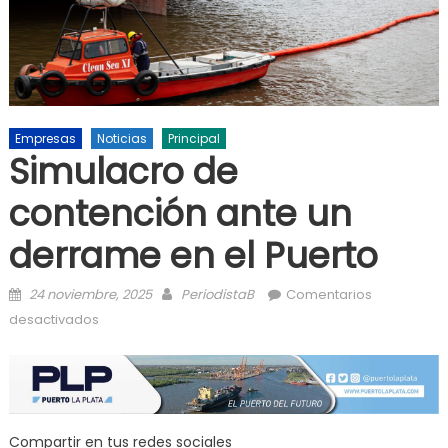
Empresas
Noticias
Principal
Simulacro de
contención ante un
derrame en el Puerto
Posted on
Author
24 noviembre, 2025
PeriodistaB
Comentarios
en Simulacro de contención ante un derrame en el
desactivados
Puerto
Compartir en tus redes sociales