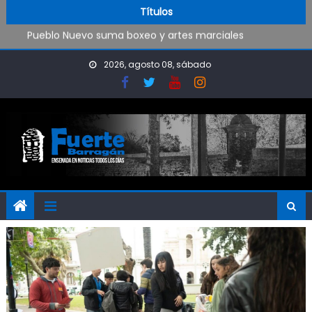
Trabajos de mantenimiento y mejoras en la Isla Santiago
Skip to content
Títulos
Pueblo Nuevo suma boxeo y artes marciales
OPINIÓN: ¿Hasta cuándo vamos a soportar todo esto?
El Rojo juega este sábado en Ensenada y necesita ganar
2026, agosto 08, sábado