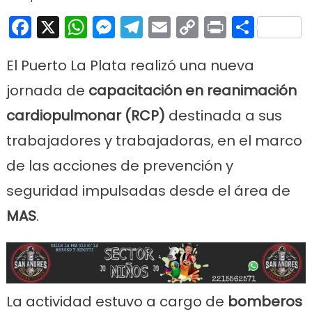
Facebook
X
WhatsApp
Messenger
Telegram
Email
Copy
Print
Comp
Link
El Puerto La Plata realizó una nueva
jornada de
capacitación en reanimación
cardiopulmonar (RCP)
destinada a sus
trabajadores y trabajadoras, en el marco
de las acciones de prevención y
seguridad impulsadas desde el área de
MAS
.
La actividad estuvo a cargo de
bomberos