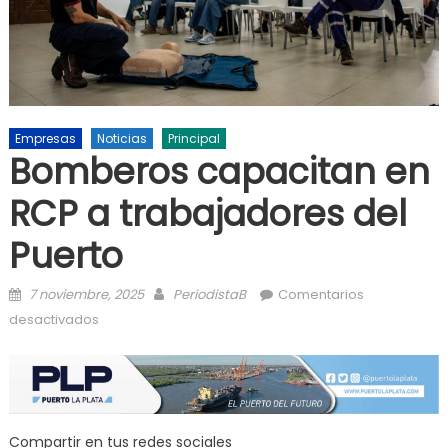
Empresas
Noticias
Principal
Bomberos capacitan en
RCP a trabajadores del
Puerto
Posted on
Author
7 noviembre, 2025
PeriodistaB
Comentarios
en Bomberos capacitan en RCP a trabajadores del
desactivados
Puerto
Compartir en tus redes sociales