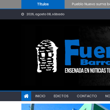
Skip to content
Pueblo Nuevo suma bo
Títulos
OPINIÓN: ¿Hasta cuán
2026, agosto 08, sábado
El Rojo juega este sá
INICIO
EDICTOS
CONTACTO
N