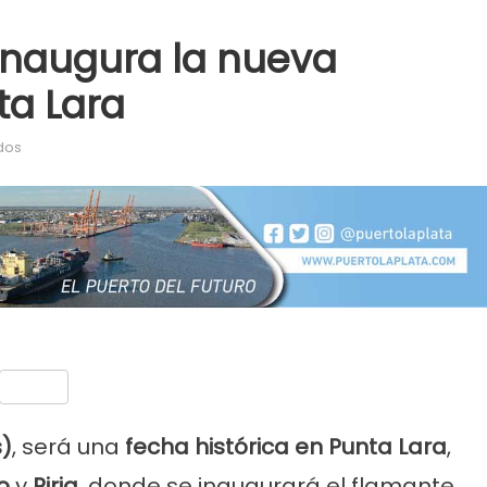
inaugura la nueva
ta Lara
en Sueño cumplido: se inaugura la nueva Secundaria 7 de Punta 
dos
nt
Compartir
s)
, será una
fecha histórica en Punta Lara
,
o
y
Piria
, donde se inaugurará el flamante