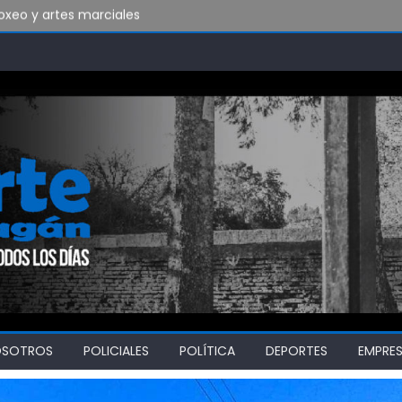
xeo y artes marciales
do vamos a soportar todo esto?
bado en Ensenada y necesita ganar
OSOTROS
POLICIALES
POLÍTICA
DEPORTES
EMPRE