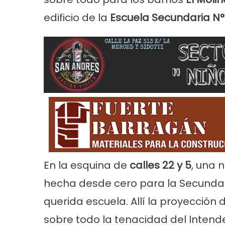
edificio de la
Escuela Secundaria N
Noticias
Principal
Servicios
Noticias
Se
26
Trabajos en la red de agua en Villa
Turnos de 
Tranquila
2026 en En
En la esquina de
calles 22 y 5
, una 
hecha desde cero para la Secundari
querida escuela. Allí la proyección 
sobre todo la tenacidad del Inten