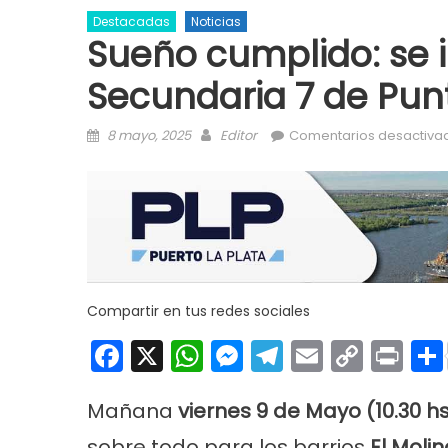
Destacadas
Noticias
Sueño cumplido: se 
Secundaria 7 de Pun
Posted on
Author
8 mayo, 2025
Editor
Comentarios desactiva
Compartir en tus redes sociales
Facebook
X
WhatsApp
Messenger
Telegram
Email
Copy
Pri
Link
Mañana
viernes 9 de Mayo (10.30 h
sobre todo para los barrios
El Molin