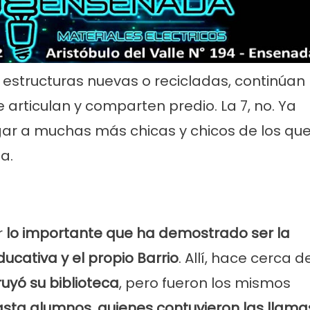
n estructuras nuevas o recicladas, continúan
e articulan y comparten predio. La 7, no. Ya
gar a muchas más chicas y chicos de los qu
a.
ticias
Cultura
Noticias
Principal
molinos festeja sus 16
Casa del Tango: noche especial
iso de lentejas y
clases gratuitas y tarde de Mil
r
lo importante que ha demostrado ser la
cativa y el propio Barrio
. Allí, hace cerca d
ruyó su biblioteca
, pero fueron los mismos
hasta alumnos, quienes contuvieron las llama