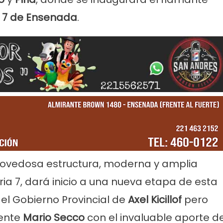
° 7 de Ensenada
.
rvicios
Empresas
Noticias
Servicios
Farmacias de Agosto
Por mejoras en el servicio corta
senada
agua de 11 a 15
novedosa estructura, moderna y amplia
a 7, dará inicio a una nueva etapa de esta
del Gobierno Provincial de
Axel Kicillof
pero
dente
Mario Secco
con el invaluable aporte de