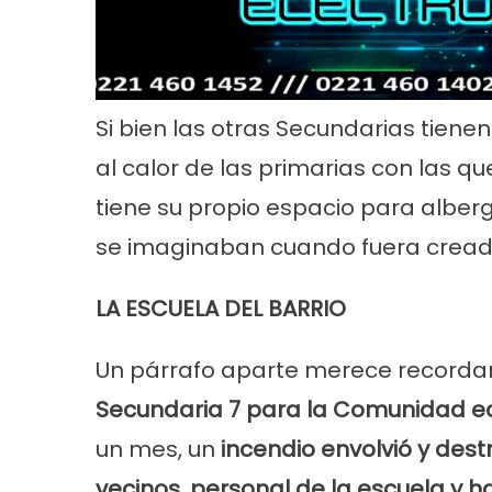
Si bien las otras Secundarias tiene
al calor de las primarias con las qu
tiene su propio espacio para alber
se imaginaban cuando fuera cread
Cultura
Noticias
Principal
Cultura
No
n la
«Los Remolinos» revolucionan Punta
Murga los re
LA ESCUELA DEL BARRIO
Lara con su Carnaval Barrial
años con gu
carnaval
Un párrafo aparte merece recorda
Secundaria 7 para la Comunidad edu
un mes, un
incendio envolvió y dest
vecinos, personal de la escuela y 