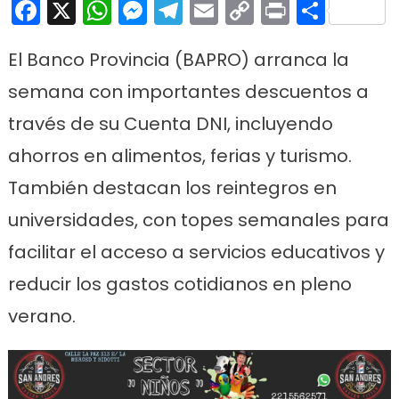
Facebook
X
WhatsApp
Messenger
Telegram
Email
Copy
Print
Comp
Link
El Banco Provincia (BAPRO) arranca la
semana con importantes descuentos a
través de su Cuenta DNI, incluyendo
ahorros en alimentos, ferias y turismo.
También destacan los reintegros en
universidades, con topes semanales para
facilitar el acceso a servicios educativos y
reducir los gastos cotidianos en pleno
verano.