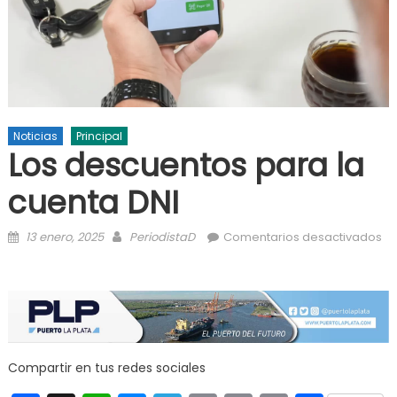
Noticias
Principal
Los descuentos para la
cuenta DNI
Posted on
Author
13 enero, 2025
PeriodistaD
Comentarios desactivados
en Los descuentos para la cuenta DNI
Compartir en tus redes sociales