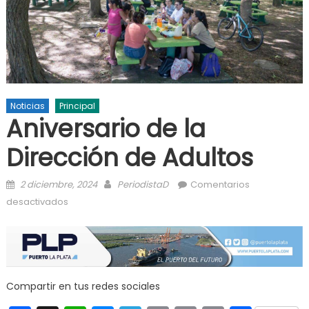
Noticias
Principal
Aniversario de la
Dirección de Adultos
Posted on
Author
2 diciembre, 2024
PeriodistaD
Comentarios
en Aniversario de la Dirección de Adultos
desactivados
Compartir en tus redes sociales