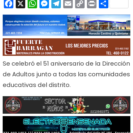
Facebook
X
WhatsApp
Messenger
Telegram
Email
Copy
Print
Comp
Link
Se celebró el 51 aniversario de la Dirección
de Adultos junto a todas las comunidades
educativas del distrito.