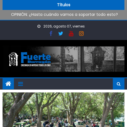
Skip to content
Pueblo Nuevo suma boxeo y artes marciales
Títulos
OPINIÓN: ¿Hasta cuándo vamos a soportar todo esto?
Oxbow Argentina brindó talleres de empleabilidad a
estudiantes de escuelas técnicas de Ensenada y Berisso
2026, agosto 07, viernes
Oportunidad para ingresar a la Policía Bonaerense