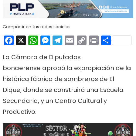
Compartir en tus redes sociales
Facebook
X
WhatsApp
Messenger
Telegram
Email
Copy
Print
Comp
Link
La Cámara de Diputados
bonaerense aprobó la expropiación de la
histórica fábrica de sombreros de El
Dique, donde se construirá una Escuela
Secundaria, y un Centro Cultural y
Productivo.