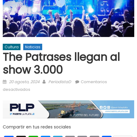
Cultura
Noticias
The Patrases llegan al
show 3.000
Posted on
Author
20 agosto, 2024
PeriodistaD
Comentarios
en The Patrases llegan al show 3.000
desactivados
Compartir en tus redes sociales