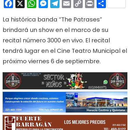
Facebook
X
WhatsApp
Messenger
Telegram
Email
Copy
Print
Comp
Link
La histórica banda “The Patrases”
brindará un show en el marco de su
recital número 3000 en vivo. El recital
tendrá lugar en el Cine Teatro Municipal el
próximo viernes 6 de septiembre.