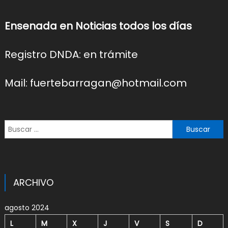
Ensenada en Noticias todos los días
Registro DNDA: en trámite
Mail: fuertebarragan@hotmail.com
Buscar:
ARCHIVO
agosto 2024
L
M
X
J
V
S
D