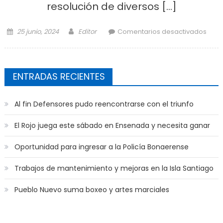
resolución de diversos […]
Posted on
Author
25 junio, 2024
Editor
Comentarios desactivados
Esqu
q
hab
ENTRADAS RECIENTES
CONI
la 
estu
Al fin Defensores pudo reencontrarse con el triunfo
habi
de
El Rojo juega este sábado en Ensenada y necesita ganar
re
desd
Oportunidad para ingresar a la Policía Bonaerense
hu
Trabajos de mantenimiento y mejoras en la Isla Santiago
Pueblo Nuevo suma boxeo y artes marciales