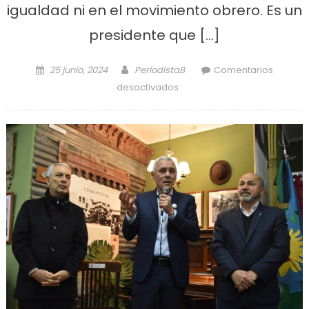
igualdad ni en el movimiento obrero. Es un
presidente que […]
Posted on
Author
25 junio, 2024
PeriodistaB
Comentarios
en «Milei tiene un modelo
desactivados
excluyente y eso nos duele»