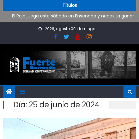
Skip to content
Al fin Defensores pudo reencontrarse con el triunfo
Títulos
El Rojo juega este sábado en Ensenada y necesita ganar
Oportunidad para ingresar a la Policía Bonaerense
Trabajos de mantenimiento y mejoras en la Isla Santiago
2026, agosto 09, domingo
Pueblo Nuevo suma boxeo y artes marciales
Al fin Defensores pudo reencontrarse con el triunfo
Día:
25 de junio de 2024