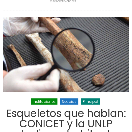
en Beach handbol: Carolina
desactivados
Ponce subcampeona del
mundo
Instituciones
Noticias
Principal
Esqueletos que hablan:
CONICET y la UNLP