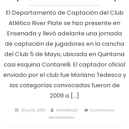
El Departamento de Captación del Club
Atlético River Plate se hizo presente en
Ensenada y llevó adelante una jornada
de captación de jugadores en la cancha
del Club 5 de Mayo, ubicada en Quintana
casi esquina Contarelli. El captador oficial
enviado por el club fue Mariano Tedesco y
las categorías convocadas fueron de
2009 a […]
Posted on
Author
25 junio, 2024
PeriodistaD
Comentarios
en River realizó prueba de
desactivados
captación en 5 de Mayo