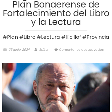
Plan Bonaerense de
Fortalecimiento del Libro
y la Lectura
#Plan #Libro #Lectura #Kicillof #Provincia
Posted on
Author
en
25 junio, 2024
Editor
Comentarios desactivados
ed
Bona
Fort
del