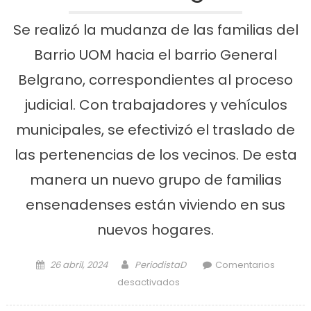
Se realizó la mudanza de las familias del
Barrio UOM hacia el barrio General
Belgrano, correspondientes al proceso
judicial. Con trabajadores y vehículos
municipales, se efectivizó el traslado de
las pertenencias de los vecinos. De esta
manera un nuevo grupo de familias
ensenadenses están viviendo en sus
nuevos hogares.
Posted on
Author
26 abril, 2024
PeriodistaD
Comentarios
en Mudanza hacia el barrio
desactivados
General Belgrano