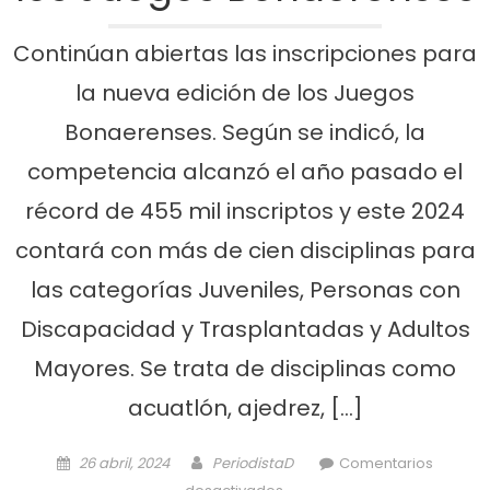
Continúan abiertas las inscripciones para
la nueva edición de los Juegos
Bonaerenses. Según se indicó, la
competencia alcanzó el año pasado el
récord de 455 mil inscriptos y este 2024
contará con más de cien disciplinas para
las categorías Juveniles, Personas con
Discapacidad y Trasplantadas y Adultos
Mayores. Se trata de disciplinas como
acuatlón, ajedrez, […]
Posted on
Author
26 abril, 2024
PeriodistaD
Comentarios
en Sigue la inscripción para