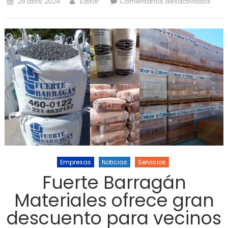
Posted on
Author
en Y
26 abril, 2024
Editor
Comentarios desactivados
Cem
Ave
ini
cons
d
P
E
Empresas
Noticias
Servicios
Fuerte Barragán
Materiales ofrece gran
descuento para vecinos