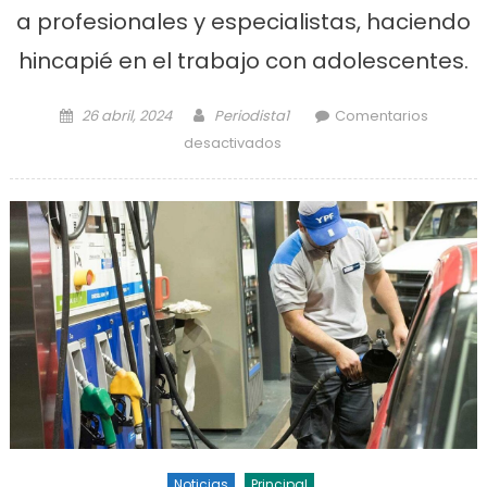
a profesionales y especialistas, haciendo
hincapié en el trabajo con adolescentes.
Posted on
Author
26 abril, 2024
Periodista1
Comentarios
en Importante jornada de
desactivados
prevención de suicidios
Noticias
Principal