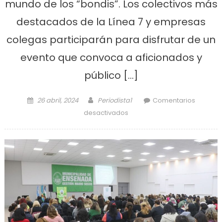
mundo de los “bondis”. Los colectivos más
destacados de la Línea 7 y empresas
colegas participarán para disfrutar de un
evento que convoca a aficionados y
público […]
Posted on
Author
26 abril, 2024
Periodista1
Comentarios
en Se viene una nueva
desactivados
edición de la «Expo 307»