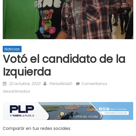
Noticias
Votó el candidato de la
Izquierda
Posted on
Author
22 octubre, 2023
PeriodistaD
Comentarios
en Votó el candidato de la Izquierda
desactivados
Compartir en tus redes sociales