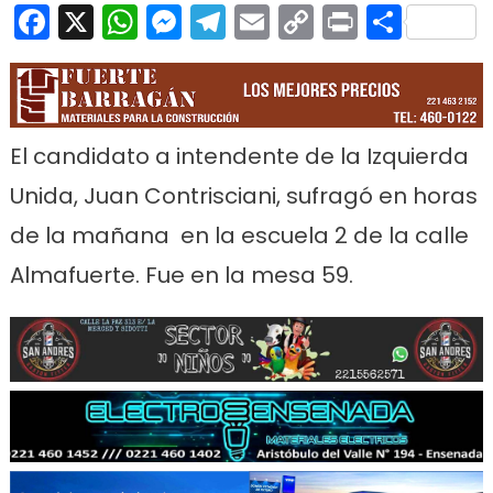
Facebook
X
WhatsApp
Messenger
Telegram
Email
Copy
Print
Comp
Link
El candidato a intendente de la Izquierda
Unida, Juan Contrisciani, sufragó en horas
de la mañana en la escuela 2 de la calle
Almafuerte. Fue en la mesa 59.