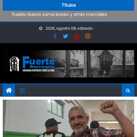
Trabajos de mantenimiento y mejoras en la Isla Santiago
Skip to content
Títulos
Pueblo Nuevo suma boxeo y artes marciales
OPINIÓN: ¿Hasta cuándo vamos a soportar todo esto?
El Rojo juega este sábado en Ensenada y necesita ganar
2026, agosto 08, sábado