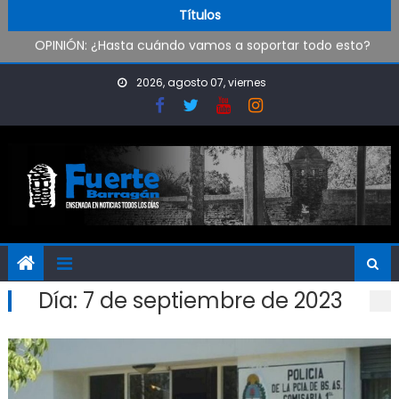
Pueblo Nuevo suma boxeo y artes marciales
Skip to content
Títulos
OPINIÓN: ¿Hasta cuándo vamos a soportar todo esto?
Oxbow Argentina brindó talleres de empleabilidad a
estudiantes de escuelas técnicas de Ensenada y Berisso
2026, agosto 07, viernes
Oportunidad para ingresar a la Policía Bonaerense
Día:
7 de septiembre de 2023