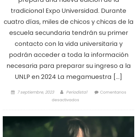
tradicional Expo Universidad. Durante
cuatro días, miles de chicos y chicas de la
escuela secundaria tendrán su primer
contacto con la vida universitaria y
podrán acceder a toda la información
necesaria para preparar su ingreso a la
UNLP en 2024 La megamuestra […]
Posted on
Author
7 septiembre, 2023
Periodista1
Comentarios
en Se viene una nueva
desactivados
edición de la Expo
Universidad