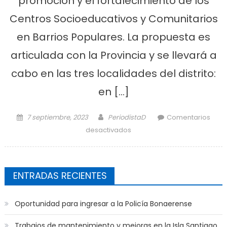
promoción y el fortalecimiento de los
Centros Socioeducativos y Comunitarios
en Barrios Populares. La propuesta es
articulada con la Provincia y se llevará a
cabo en las tres localidades del distrito:
en […]
Posted on
Author
7 septiembre, 2023
PeriodistaD
Comentarios
en Programa de
desactivados
fortalecimiento educativo en
los barrios
ENTRADAS RECIENTES
Oportunidad para ingresar a la Policía Bonaerense
Trabajos de mantenimiento y mejoras en la Isla Santiago