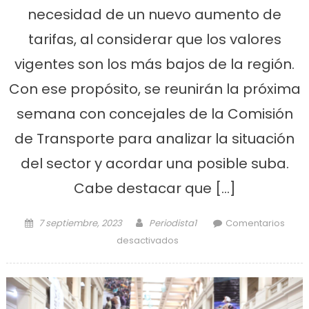
necesidad de un nuevo aumento de
tarifas, al considerar que los valores
vigentes son los más bajos de la región.
Con ese propósito, se reunirán la próxima
semana con concejales de la Comisión
de Transporte para analizar la situación
del sector y acordar una posible suba.
Cabe destacar que […]
Posted on
Author
7 septiembre, 2023
Periodista1
Comentarios
en Taxistas de nuestra
desactivados
ciudad solicitan un aumento
en la tarifa