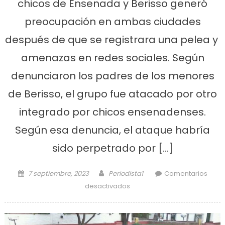
chicos de Ensenada y Berisso generó
preocupación en ambas ciudades
después de que se registrara una pelea y
amenazas en redes sociales. Según
denunciaron los padres de los menores
de Berisso, el grupo fue atacado por otro
integrado por chicos ensenadenses.
Según esa denuncia, el ataque habría
sido perpetrado por […]
Posted on
Author
7 septiembre, 2023
Periodista1
Comentarios
en Preocupación por peleas
desactivados
callejeras entre chicos de
Ensenada y Berisso