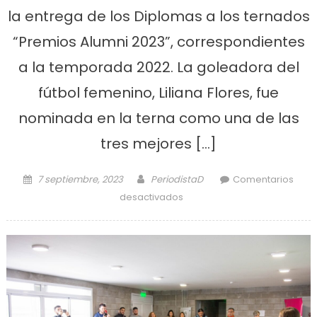
la entrega de los Diplomas a los ternados
“Premios Alumni 2023”, correspondientes
a la temporada 2022. La goleadora del
fútbol femenino, Liliana Flores, fue
nominada en la terna como una de las
tres mejores […]
Posted on
Author
7 septiembre, 2023
PeriodistaD
Comentarios
en Premiarán a una
desactivados
jugadora del fútbol
femenino de Camba