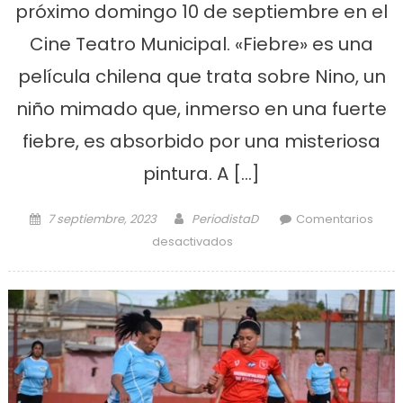
próximo domingo 10 de septiembre en el
Cine Teatro Municipal. «Fiebre» es una
película chilena que trata sobre Nino, un
niño mimado que, inmerso en una fuerte
fiebre, es absorbido por una misteriosa
pintura. A […]
Posted on
Author
7 septiembre, 2023
PeriodistaD
Comentarios
en Festival de cine el
desactivados
domingo en Ensenada