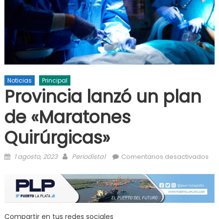
Noticias
Principal
Provincia lanzó un plan
de «Maratones
Quirúrgicas»
Posted on
Author
en 
1 agosto, 2023
Periodista1
Comentarios desactivados
lan
pl
«M
Qui
Compartir en tus redes sociales