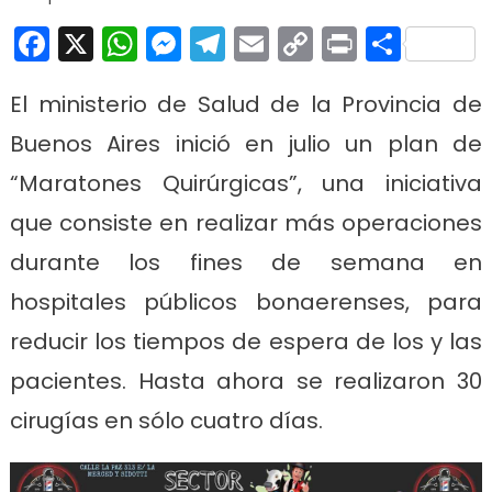
Facebook
X
WhatsApp
Messenger
Telegram
Email
Copy
Print
Comp
Link
El ministerio de Salud de la Provincia de
Buenos Aires inició en julio un plan de
“Maratones Quirúrgicas”, una iniciativa
que consiste en realizar más operaciones
durante los fines de semana en
hospitales públicos bonaerenses, para
reducir los tiempos de espera de los y las
pacientes. Hasta ahora se realizaron 30
cirugías en sólo cuatro días.