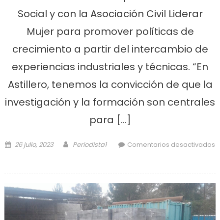
Social y con la Asociación Civil Liderar
Mujer para promover políticas de
crecimiento a partir del intercambio de
experiencias industriales y técnicas. “En
Astillero, tenemos la convicción de que la
investigación y la formación son centrales
para […]
Posted on
Author
26 julio, 2023
Periodista1
Comentarios desactivados
en Astillero firmó un importante
convenio de cooperación