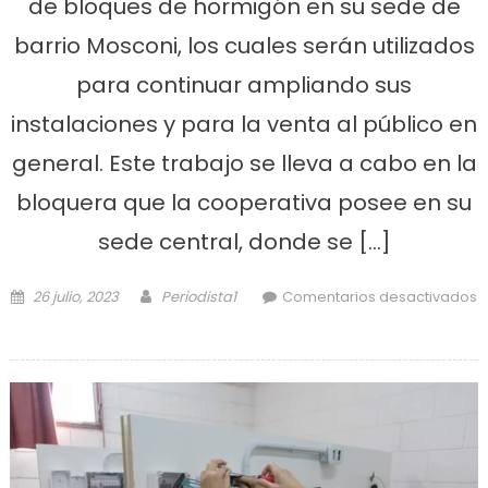
de bloques de hormigón en su sede de
barrio Mosconi, los cuales serán utilizados
para continuar ampliando sus
instalaciones y para la venta al público en
general. Este trabajo se lleva a cabo en la
bloquera que la cooperativa posee en su
sede central, donde se […]
Posted on
Author
26 julio, 2023
Periodista1
Comentarios desactivados
en Cooperativa continúa con la
fabricación de bloques de
hormigón