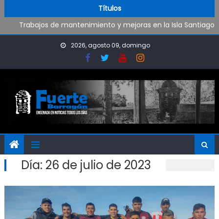
Oportunidad para ingresar a la Policía Bonaerense
Skip to content
Títulos
Trabajos de mantenimiento y mejoras en la Isla Santiago
Pueblo Nuevo suma boxeo y artes marciales
Al fin Defensores pudo reencontrarse con el triunfo
2026, agosto 09, domingo
Día:
26 de julio de 2023