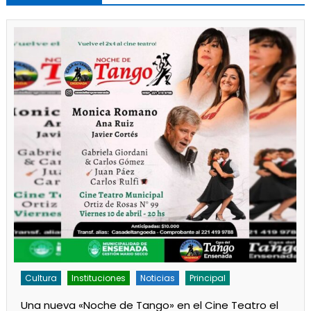
ura
Instituciones
Noticias
Principal
Cultura
nueva «Noche de Tango» en el Cine Teatro el
Los jardi