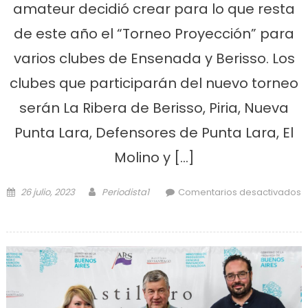
amateur decidió crear para lo que resta
de este año el “Torneo Proyección” para
varios clubes de Ensenada y Berisso. Los
clubes que participarán del nuevo torneo
serán La Ribera de Berisso, Piria, Nueva
Punta Lara, Defensores de Punta Lara, El
Molino y […]
Posted on
Author
26 julio, 2023
Periodista1
Comentarios desactivados
en La Liga Amistad crea el Torneo
Proyección con clubes de la región