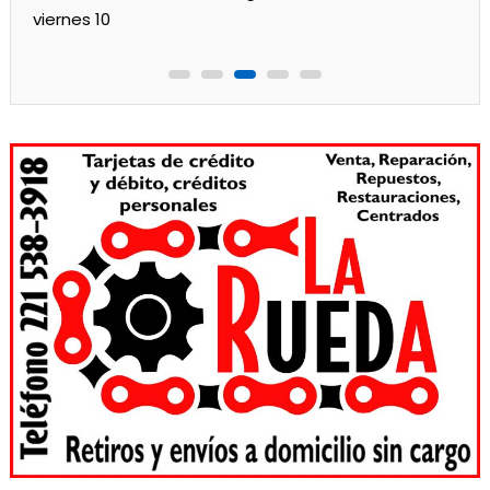
nes 10