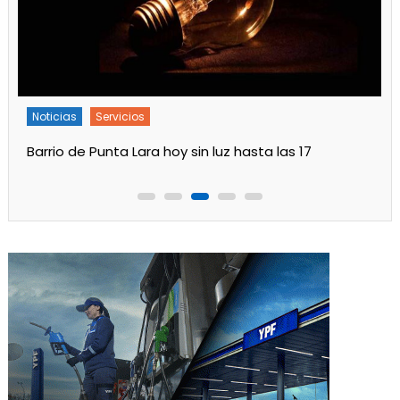
rvicios
Noticias
Servici
ta Lara hoy sin luz hasta las 17
Turnos de Farma