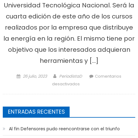
Universidad Tecnológica Nacional. Será la
cuarta edición de este año de los cursos
realizados por la empresa que distribuye
la energía en la región. El mismo tiene por
objetivo que los interesados adquieran
herramientas y […]
Posted on
Author
26 julio, 2023
PeriodistaD
Comentarios
en Edelap brindará cursos
desactivados
de oficios gratuitos
ENTRADAS RECIENTES
Al fin Defensores pudo reencontrarse con el triunfo