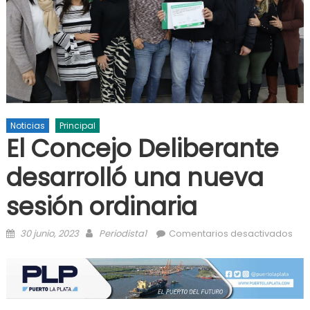
Noticias
Principal
El Concejo Deliberante
desarrolló una nueva
sesión ordinaria
Posted on
Author
en E
30 junio, 2023
Periodista1
Comentarios desactivados
Con
Del
des
una