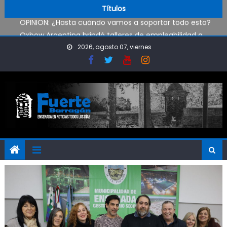
Pueblo Nuevo suma boxeo y artes marciales
Skip to content
Títulos
OPINIÓN: ¿Hasta cuándo vamos a soportar todo esto?
Oxbow Argentina brindó talleres de empleabilidad a
estudiantes de escuelas técnicas de Ensenada y Berisso
2026, agosto 07, viernes
Oportunidad para ingresar a la Policía Bonaerense