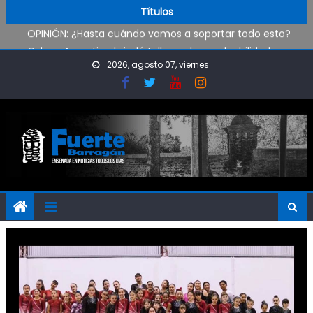
Pueblo Nuevo suma boxeo y artes marciales
Skip to content
Títulos
OPINIÓN: ¿Hasta cuándo vamos a soportar todo esto?
Oxbow Argentina brindó talleres de empleabilidad a
estudiantes de escuelas técnicas de Ensenada y Berisso
2026, agosto 07, viernes
Oportunidad para ingresar a la Policía Bonaerense