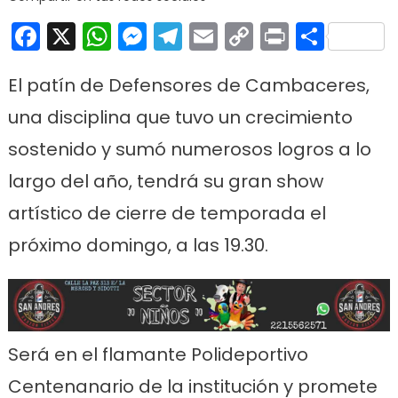
Facebook
X
WhatsApp
Messenger
Telegram
Email
Copy
Print
Comp
Link
El patín de Defensores de Cambaceres,
una disciplina que tuvo un crecimiento
sostenido y sumó numerosos logros a lo
largo del año, tendrá su gran show
artístico de cierre de temporada el
próximo domingo, a las 19.30.
Será en el flamante Polideportivo
Centenanario de la institución y promete