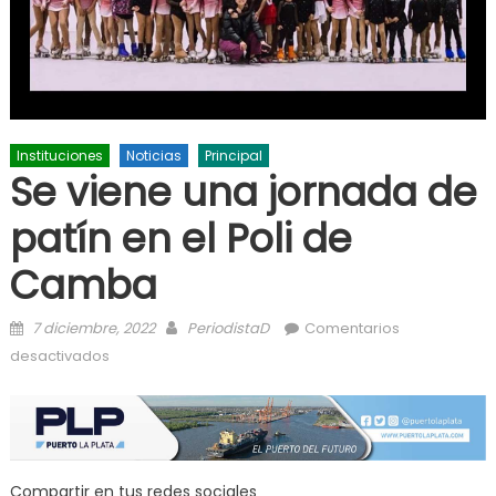
Instituciones
Noticias
Principal
Se viene una jornada de
patín en el Poli de
Camba
Posted on
Author
7 diciembre, 2022
PeriodistaD
Comentarios
en Se viene una jornada de patín en el Poli de
desactivados
Camba
Compartir en tus redes sociales