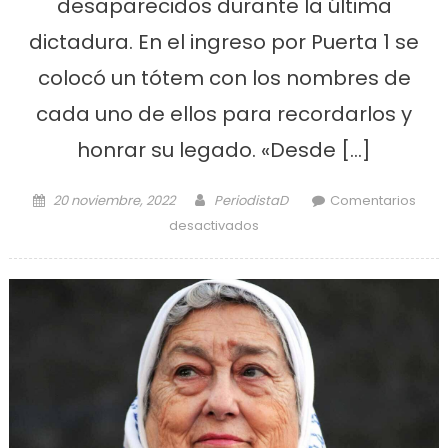
desaparecidos durante la última
dictadura. En el ingreso por Puerta 1 se
colocó un tótem con los nombres de
cada uno de ellos para recordarlos y
honrar su legado. «Desde […]
Posted on
Author
20 noviembre, 2022
PeriodistaD
Comentarios
en Homenajearon a
desactivados
trabajadores
desaparecidos en la
Destilería