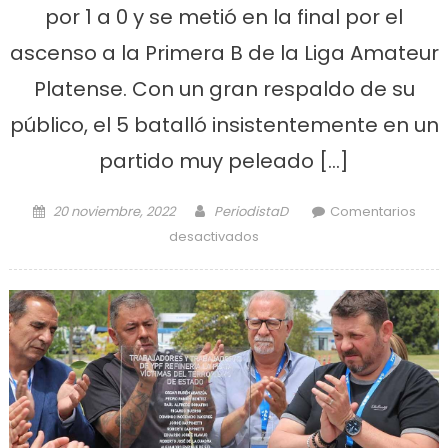
por 1 a 0 y se metió en la final por el
ascenso a la Primera B de la Liga Amateur
Platense. Con un gran respaldo de su
público, el 5 batalló insistentemente en un
partido muy peleado […]
Posted on
Author
20 noviembre, 2022
PeriodistaD
Comentarios
en 5 de Mayo finalista en la C
desactivados
de la Liga