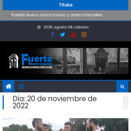
Trabajos de mantenimiento y mejoras en la Isla Santiago
Skip to content
Títulos
Pueblo Nuevo suma boxeo y artes marciales
OPINIÓN: ¿Hasta cuándo vamos a soportar todo esto?
El Rojo juega este sábado en Ensenada y necesita ganar
2026, agosto 08, sábado
Día:
20 de noviembre de
2022