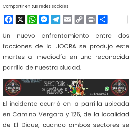
Compartir en tus redes sociales
Facebook
X
WhatsApp
Messenger
Telegram
Email
Copy
Print
Comp
Link
Un nuevo enfrentamiento entre dos
facciones de la UOCRA se produjo este
martes al mediodía en una reconocida
parrilla de nuestra ciudad.
El incidente ocurrió en la parrilla ubicada
en Camino Vergara y 126, de la localidad
de El Dique, cuando ambos sectores se