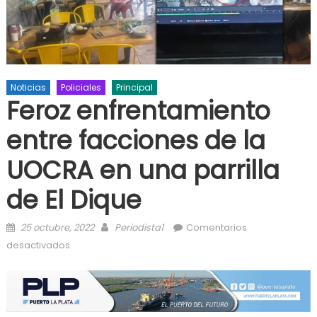
Noticias
Policiales
Principal
Feroz enfrentamiento
entre facciones de la
UOCRA en una parrilla
de El Dique
Posted on
Author
25 octubre, 2022
Periodista1
Comentarios
en Feroz enfrentamiento entre facciones de la
desactivados
UOCRA en una parrilla de El Dique