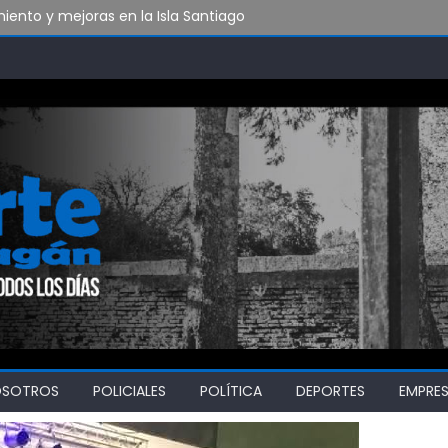
ento y mejoras en la Isla Santiago
xeo y artes marciales
 reencontrarse con el triunfo
OSOTROS
POLICIALES
POLÍTICA
DEPORTES
EMPRE