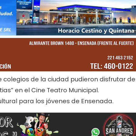
rvicios
Empresas
Noticias
Servicios
Farmacias de Agosto
Por mejoras en el servicio corta
 colegios de la ciudad pudieron disfrutar de
senada
agua de 11 a 15
ias” en el Cine Teatro Municipal.
ltural para los jóvenes de Ensenada.