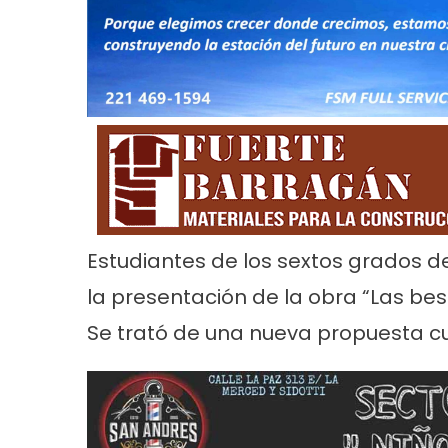
Noticias
Principal
Servicios
Noticias
Se
26
Trabajos en la red de agua en Villa
Turnos de 
Estudiantes de los sextos grados de
Tranquila
2026 en En
la presentación de la obra “Las best
Se trató de una nueva propuesta cu