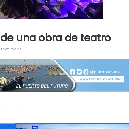
 de una obra de teatro
en Alumnos disfrutaron de una obra de teatro
sactivados
nt
Compartir