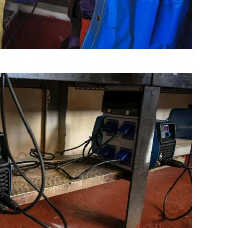
ticias
Cultura
Noticias
Principal
molinos festeja sus 16
Casa del Tango: noche especial
iso de lentejas y
clases gratuitas y tarde de Mil