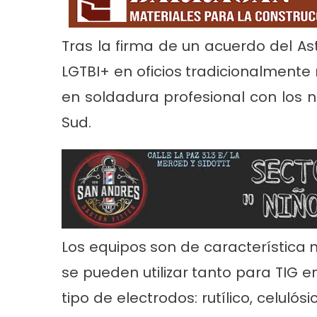
Tras la firma de un acuerdo del As
LGTBI+ en oficios tradicionalmente 
en soldadura profesional con los 
Sud.
Noticias
Principal
Servicios
Noticias
Se
26
Trabajos en la red de agua en Villa
Turnos de 
Tranquila
2026 en En
Los equipos son de característica
se pueden utilizar tanto para TIG 
tipo de electrodos: rutílico, celul