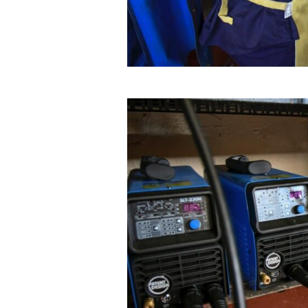
Cultura
Noticias
Principal
Cultura
No
n la
«Los Remolinos» revolucionan Punta
Murga los re
Lara con su Carnaval Barrial
años con gu
carnaval