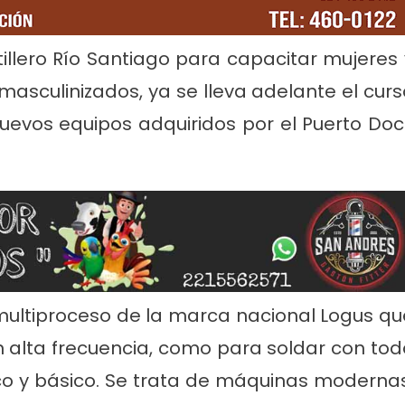
tillero Río Santiago para capacitar mujeres 
masculinizados, ya se lleva adelante el curs
nuevos equipos adquiridos por el Puerto Doc
rvicios
Empresas
Noticias
Servicios
Farmacias de Agosto
Por mejoras en el servicio corta
senada
agua de 11 a 15
 multiproceso de la marca nacional Logus qu
en alta frecuencia, como para soldar con tod
ósico y básico. Se trata de máquinas modernas