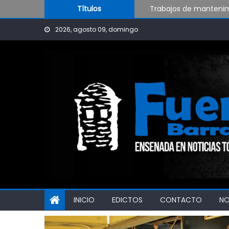
Skip to content
Trabajos de mantenimi
Títulos
Pueblo Nuevo suma bo
2026, agosto 09, domingo
Al fin Defensores pudo
INICIO
EDICTOS
CONTACTO
N