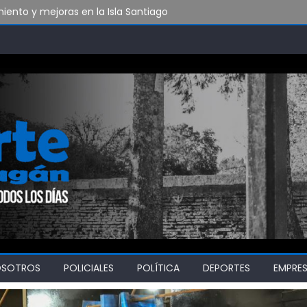
ento y mejoras en la Isla Santiago
xeo y artes marciales
 reencontrarse con el triunfo
OSOTROS
POLICIALES
POLÍTICA
DEPORTES
EMPRE