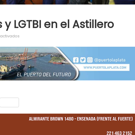
 LGTBI en el Astillero
en Capacitan a mujeres y LGTBI en el Astillero
activados
nt
Compartir