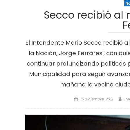
No
Secco recibió al 
F
El Intendente Mario Secco recibió al 
la Nación, Jorge Ferraresi, con qui
continuar profundizando políticas p
Cultura
Noticias
Principal
Cultura
No
Municipalidad para seguir avanzan
n la
«Los Remolinos» revolucionan Punta
Murga los re
mañana la vecina ciuda
Lara con su Carnaval Barrial
años con gu
carnaval
Posted on
Au
15 diciembre, 2021
Per