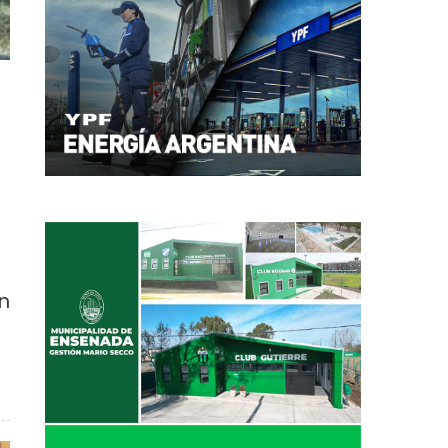
n
ió campeona e invicta