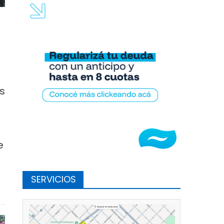
as
e
SERVICIOS
eezers a establecimientos educativos