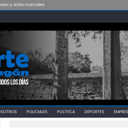
do vamos a soportar todo esto?
bado en Ensenada y necesita ganar
OSOTROS
POLICIALES
POLÍTICA
DEPORTES
EMPRE
1