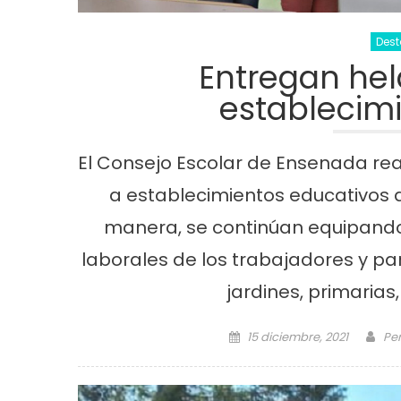
Des
Entregan hel
establecim
El Consejo Escolar de Ensenada reali
a establecimientos educativos de
manera, se continúan equipando
laborales de los trabajadores y par
jardines, primarias
Posted on
Au
15 diciembre, 2021
Per