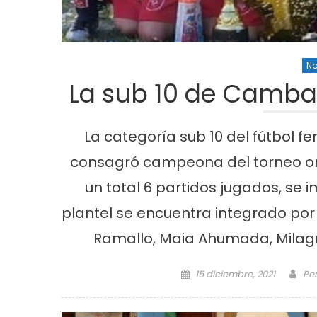
No
La sub 10 de Camba
La categoría sub 10 del fútbol
consagró campeona del torneo org
un total 6 partidos jugados, se 
plantel se encuentra integrado por 
Ramallo, Maia Ahumada, Milagro
Posted on
Au
15 diciembre, 2021
Per