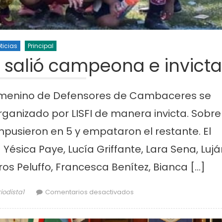
ticias
Principal
 salió campeona e invicta
 femenino de Defensores de Cambaceres se
anizado por LISFI de manera invicta. Sobre
impusieron en 5 y empataron el restante. El
Yésica Paye, Lucía Griffante, Lara Sena, Lujá
s Peluffo, Francesca Benítez, Bianca […]
thor
en La sub 10 de Camba sal
iodista1
Comentarios desactivados