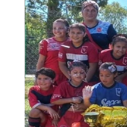
Noticias
Principal
Servicios
Noticias
Se
26
Trabajos en la red de agua en Villa
Turnos de 
Tranquila
2026 en En