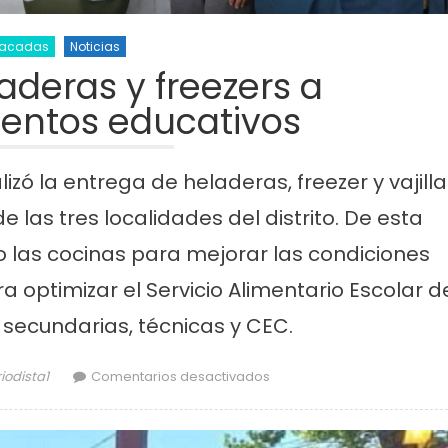
tacadas
Noticias
aderas y freezers a
ientos educativos
zó la entrega de heladeras, freezer y vajill
 las tres localidades del distrito. De esta
 las cocinas para mejorar las condiciones
a optimizar el Servicio Alimentario Escolar d
, secundarias, técnicas y CEC.
thor
en Entregan heladeras y fr
iodista1
Comentarios desactivados