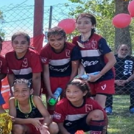
rvicios
Empresas
Noticias
Servicios
Farmacias de Agosto
Por mejoras en el servicio corta
senada
agua de 11 a 15