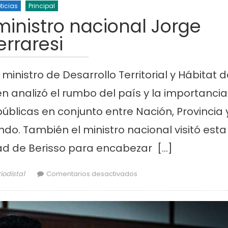
ticias
Principal
ministro nacional Jorge
erraresi
ministro de Desarrollo Territorial y Hábitat 
en analizó el rumbo del país y la importancia
úblicas en conjunto entre Nación, Provincia 
ticias
Cultura
Noticias
Principal
do. También el ministro nacional visitó esta
molinos festeja sus 16
Casa del Tango: noche especial
d de Berisso para encabezar […]
iso de lentejas y
clases gratuitas y tarde de Mil
thor
en Secco recibió al ministr
iodista1
Comentarios desactivados