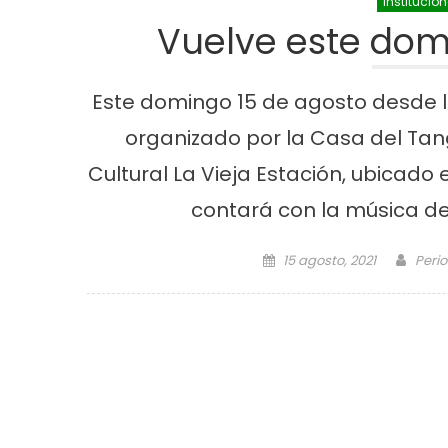
Institucio
Vuelve este dom
Este domingo 15 de agosto desde la
organizado por la Casa del Tan
Cultural La Vieja Estación, ubicado e
contará con la música de 
Posted on
Auth
15 agosto, 2021
Peri