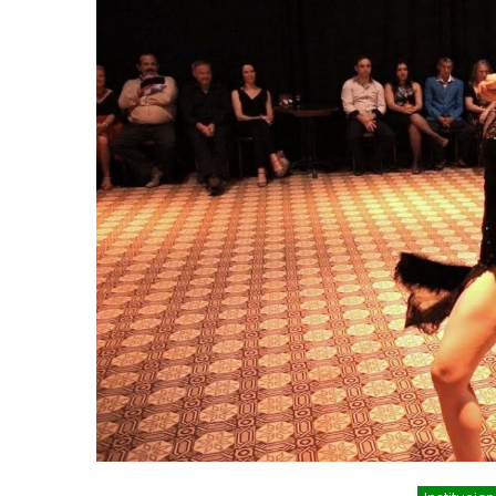
Noticias
Principal
Servicios
Noticias
Se
26
Trabajos en la red de agua en Villa
Turnos de 
Tranquila
2026 en En