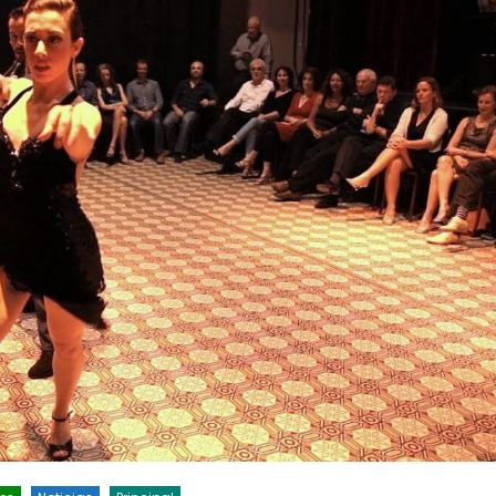
rvicios
Empresas
Noticias
Servicios
Farmacias de Agosto
Por mejoras en el servicio corta
senada
agua de 11 a 15