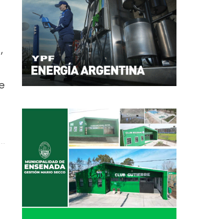
,
e
Patio de Tango