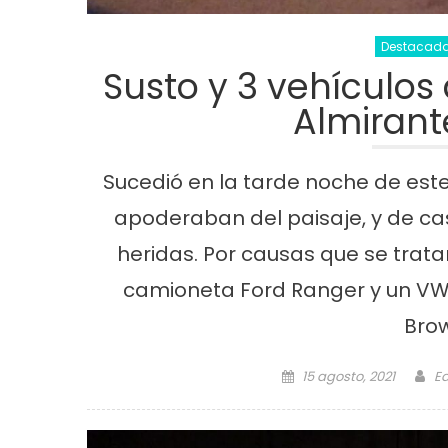
Destacad
Susto y 3 vehículo
Almirant
Sucedió en la tarde noche de este
apoderaban del paisaje, y de c
heridas. Por causas que se trat
camioneta Ford Ranger y un VW 
Brow
Posted on
Au
15 agosto, 2021
Ed