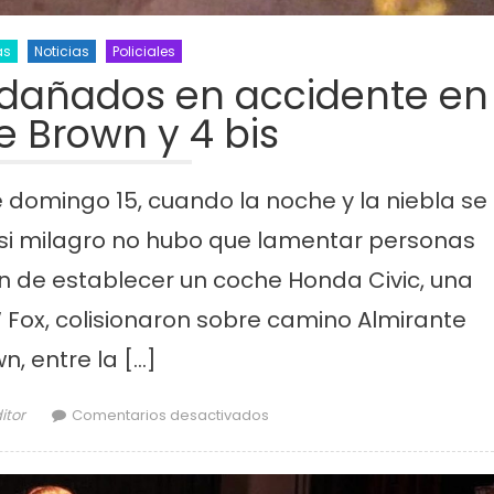
as
Noticias
Policiales
s dañados en accidente en
e Brown y 4 bis
 domingo 15, cuando la noche y la niebla se
asi milagro no hubo que lamentar personas
an de establecer un coche Honda Civic, una
Fox, colisionaron sobre camino Almirante
n, entre la […]
thor
en Susto y 3 vehículos dañados
itor
Comentarios desactivados