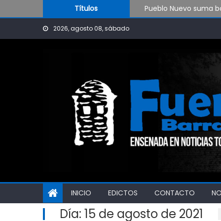
Skip to content
Pueblo Nuevo suma bo
Títulos
OPINIÓN: ¿Hasta cuán
2026, agosto 08, sábado
El Rojo juega este sá
INICIO
EDICTOS
CONTACTO
N
Día:
15 de agosto de 2021