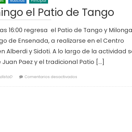
nes
Noticias
Principal
ingo el Patio de Tango
s 16:00 regresa el Patio de Tango y Milonga
go de Ensenada, a realizarse en el Centro
n Alberdi y Sidoti. A lo largo de la actividad s
Juan Paez y el tradicional Patio […]
or
en Vuelve este domingo el 
odistaD
Comentarios desactivados