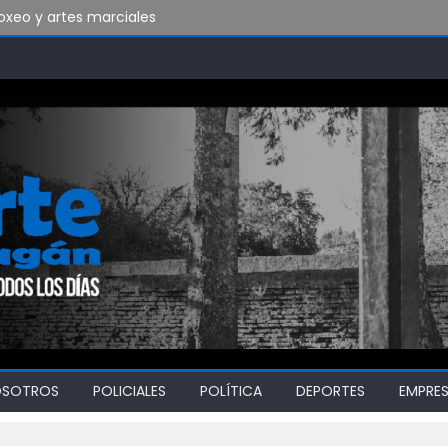
xeo y artes marciales
do vamos a soportar todo esto?
bado en Ensenada y necesita ganar
OSOTROS
POLICIALES
POLÍTICA
DEPORTES
EMPRE