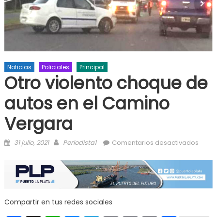
Noticias
Policiales
Principal
Otro violento choque de
autos en el Camino
Vergara
Posted on
Author
en Ot
31 julio, 2021
Periodista1
Comentarios desactivados
viole
choq
de
autos
en el
Compartir en tus redes sociales
Cami