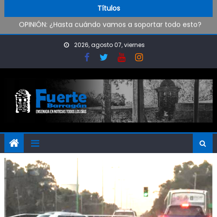
Pueblo Nuevo suma boxeo y artes marciales
Skip to content
Títulos
OPINIÓN: ¿Hasta cuándo vamos a soportar todo esto?
Oxbow Argentina brindó talleres de empleabilidad a
estudiantes de escuelas técnicas de Ensenada y Berisso
2026, agosto 07, viernes
Oportunidad para ingresar a la Policía Bonaerense