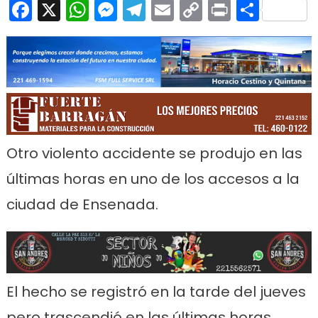
Facebook
X
WhatsApp
Messenger
Telegram
Email
Copy
Print
Comp
Verg
Link
Otro violento accidente se produjo en las
últimas horas en uno de los accesos a la
ciudad de Ensenada.
El hecho se registró en la tarde del jueves
pero trascendió en las últimas horas,