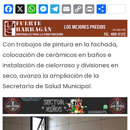
Facebook
X
WhatsApp
Messenger
Telegram
Email
Copy
Print
Comp
Link
Con trabajos de pintura en la fachada,
colocación de cerámicos en baños e
instalación de cielorraso y divisiones en
seco, avanza la ampliación de la
Secretaría de Salud Municipal.