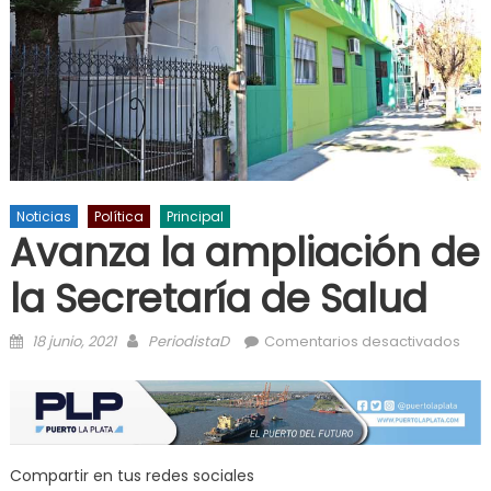
Noticias
Política
Principal
Avanza la ampliación de
la Secretaría de Salud
Posted on
Author
en 
18 junio, 2021
PeriodistaD
Comentarios desactivados
la
amp
de l
Secr
de 
Compartir en tus redes sociales