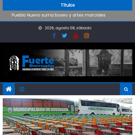
Trabajos de mantenimiento y mejoras en la Isla Santiago
Skip to content
Títulos
Pueblo Nuevo suma boxeo y artes marciales
OPINIÓN: ¿Hasta cuándo vamos a soportar todo esto?
El Rojo juega este sábado en Ensenada y necesita ganar
2026, agosto 08, sábado