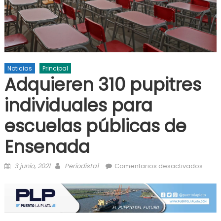
Noticias
Principal
Adquieren 310 pupitres
individuales para
escuelas públicas de
Ensenada
Posted on
Author
en
3 junio, 2021
Periodista1
Comentarios desactivados
Adqu
310 p
indiv
para