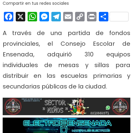
escu
Compartir en tus redes sociales
públi
Facebook
X
WhatsApp
Messenger
Telegram
Email
Copy
Print
Comp
Ense
Link
A través de una partida de fondos
provinciales, el Consejo Escolar de
Ensenada, adquirió 310 equipos
individuales de mesas y sillas para
distribuir en las escuelas primarias y
secundarias públicas de la ciudad.