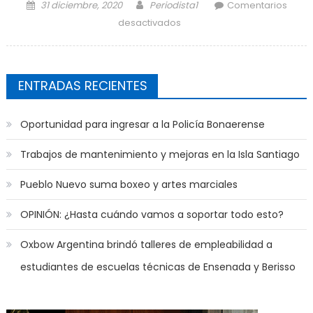
Posted on
Author
31 diciembre, 2020
Periodista1
Comentarios
en El Hogar de Protección
desactivados
Integral de Ensenada llevará
el nombre de Johana
Ramallo
ENTRADAS RECIENTES
Oportunidad para ingresar a la Policía Bonaerense
Trabajos de mantenimiento y mejoras en la Isla Santiago
Pueblo Nuevo suma boxeo y artes marciales
OPINIÓN: ¿Hasta cuándo vamos a soportar todo esto?
Oxbow Argentina brindó talleres de empleabilidad a
estudiantes de escuelas técnicas de Ensenada y Berisso