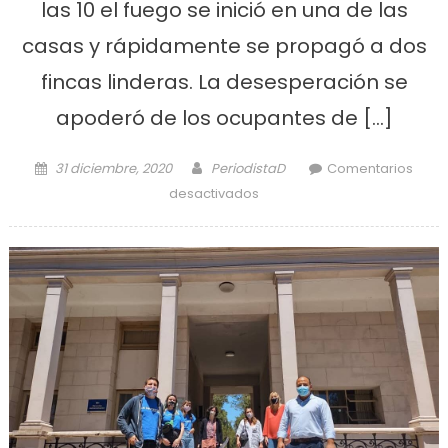
las 10 el fuego se inició en una de las
casas y rápidamente se propagó a dos
fincas linderas. La desesperación se
apoderó de los ocupantes de […]
Posted on
Author
31 diciembre, 2020
PeriodistaD
Comentarios
en Villa Catella: esta
desactivados
mañana voraz incendio
destruyó tres viviendas