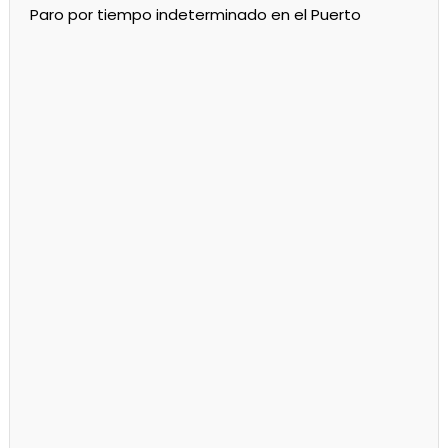
Empresas
Noticias
Servicios
Por mejoras en el servicio cortan el agua de 11 a 15