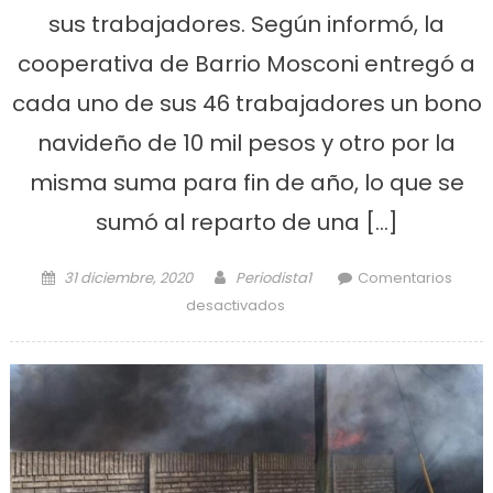
sus trabajadores. Según informó, la
cooperativa de Barrio Mosconi entregó a
cada uno de sus 46 trabajadores un bono
navideño de 10 mil pesos y otro por la
misma suma para fin de año, lo que se
sumó al reparto de una […]
Posted on
Author
31 diciembre, 2020
Periodista1
Comentarios
en Cooperativa de
desactivados
Ensenada cerró el año con
un bono para sus
trabajadores