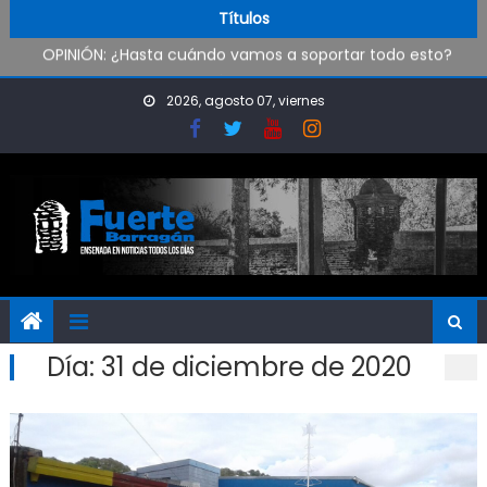
Pueblo Nuevo suma boxeo y artes marciales
Skip to content
Títulos
OPINIÓN: ¿Hasta cuándo vamos a soportar todo esto?
Oxbow Argentina brindó talleres de empleabilidad a
estudiantes de escuelas técnicas de Ensenada y Berisso
2026, agosto 07, viernes
Oportunidad para ingresar a la Policía Bonaerense
Día:
31 de diciembre de 2020