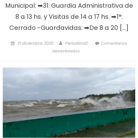
Municipal: ➡31: Guardia Administrativa de
8 a 13 hs. y Visitas de 14 a 17 hs. ➡1°:
Cerrado -Guardavidas: ➡De 8 a 20 […]
Posted on
Author
31 diciembre, 2020
PeriodistaD
Comentarios
en Así funcionarán los
desactivados
servicios municipales en
estas Fiestas