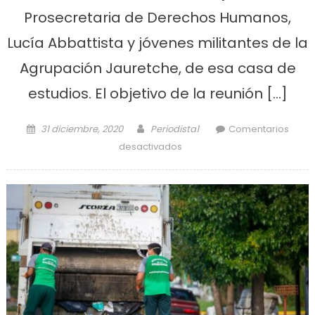
Prosecretaria de Derechos Humanos,
Lucía Abbattista y jóvenes militantes de la
Agrupación Jauretche, de esa casa de
estudios. El objetivo de la reunión […]
Posted on
Author
31 diciembre, 2020
Periodista1
Comentarios
en El Hospital El Dique y la
desactivados
Facultad de Humanidades
planifican trabajos en
conjunto