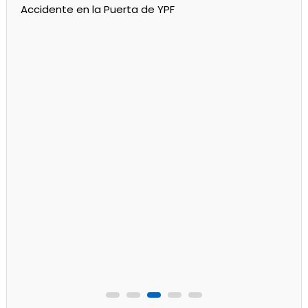
Policiales
Principal
Un partido de fútbol en Progreso terminó con
jugadores heridos