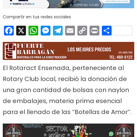
Compartir en tus redes sociales
Facebook
X
WhatsApp
Messenger
Telegram
Email
Copy
Print
Comp
Link
El Rotaract Ensenada, perteneciente al
Rotary Club local, recibió la donación de
una gran cantidad de bolsas con naylon
de embalajes, materia prima esencial
para el llenado de las “Botellas de Amor”.