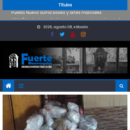
Trabajos de mantenimiento y mejoras en la Isla Santiago
Skip to content
Títulos
Pueblo Nuevo suma boxeo y artes marciales
OPINIÓN: ¿Hasta cuándo vamos a soportar todo esto?
El Rojo juega este sábado en Ensenada y necesita ganar
2026, agosto 08, sábado