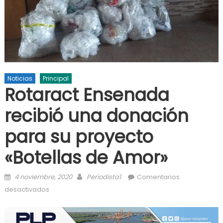
Noticias
Principal
Rotaract Ensenada
recibió una donación
para su proyecto
«Botellas de Amor»
Posted on
Author
4 noviembre, 2020
Periodista1
Comentarios
en Rotaract Ensenada recibió una donación para su
desactivados
proyecto «Botellas de Amor»