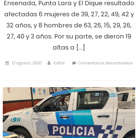
Ensenada, Punta Lara y El Dique resultado
afectadas 6 mujeres de 39, 27, 22, 49, 42 y
32 años, y 8 hombres de 63, 26, 15, 29, 26,
27, 40 y 3 años. Por su parte, se dieron 19
altas a […]
Posted on
Author
13 agosto, 2020
Editor
Comentarios desactivados
en Otros 14 casos de Coronavirus
en nuestra ciudad