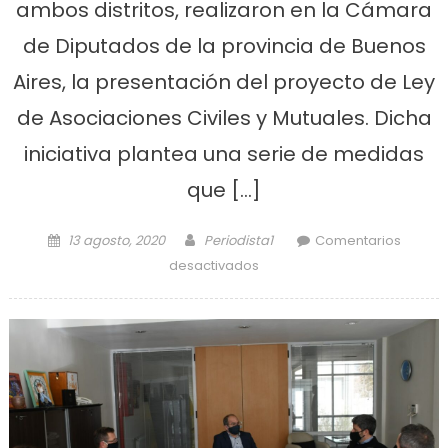
ambos distritos, realizaron en la Cámara
de Diputados de la provincia de Buenos
Aires, la presentación del proyecto de Ley
de Asociaciones Civiles y Mutuales. Dicha
iniciativa plantea una serie de medidas
que […]
Posted on
Author
13 agosto, 2020
Periodista1
Comentarios
en Secco y Cagliardi
desactivados
presentaron el proyecto de
ley de asociaciones civiles