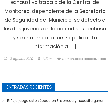
exhaustivo trabajo de la Central de
Monitoreo, dependiente de la Secretaría
de Seguridad del Municipio, se detectó a
los dos jóvenes en la actitud sospechosa
y se informó a la fuerza policial. La
información a […]
Posted on
Author
13 agosto, 2020
Editor
Comentarios desactivados
en Dos detenidos en robo frustrado
por las Cámaras de Seguridad
ENTRADAS RECIENTES
El Rojo juega este sábado en Ensenada y necesita ganar