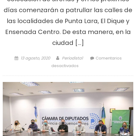
días comenzarán a patrullar las calles de
las localidades de Punta Lara, El Dique y
Ensenada Centro. De esta manera, en la
ciudad […]
Posted on
Author
13 agosto, 2020
Periodista1
Comentarios
en Blindan y plotean las
desactivados
nuevas camionetas para la
Policía de Ensenada