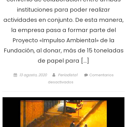
instituciones para poder realizar
actividades en conjunto. De esta manera,
la empresa pasa a formar parte del
Proyecto «Impulso Ambiental» de la
Fundación, al donar, más de 15 toneladas
de papel para […]
Posted on
Author
13 agosto, 2020
Periodista1
Comentarios
en ABSA y la Fundación
desactivados
Ludovica firmaron un
convenio de cooperación