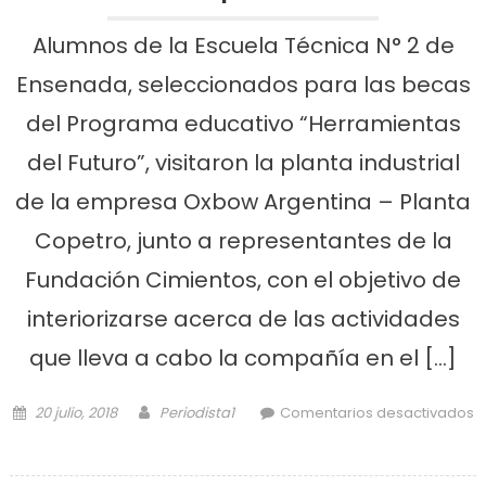
Alumnos de la Escuela Técnica N° 2 de
Ensenada, seleccionados para las becas
del Programa educativo “Herramientas
del Futuro”, visitaron la planta industrial
de la empresa Oxbow Argentina – Planta
Copetro, junto a representantes de la
Fundación Cimientos, con el objetivo de
interiorizarse acerca de las actividades
que lleva a cabo la compañía en el […]
Posted on
Author
20 julio, 2018
Periodista1
Comentarios desactivados
en Alumnos becados de la Escuela
Técnica N° 2 visitaron la planta de