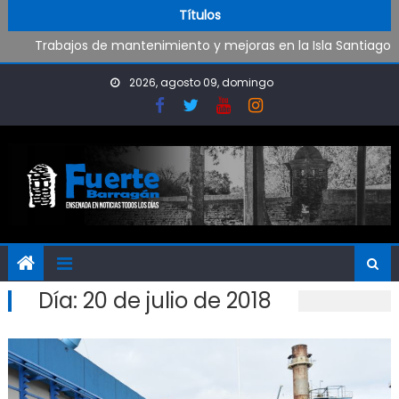
Oportunidad para ingresar a la Policía Bonaerense
Skip to content
Títulos
Trabajos de mantenimiento y mejoras en la Isla Santiago
Pueblo Nuevo suma boxeo y artes marciales
Al fin Defensores pudo reencontrarse con el triunfo
2026, agosto 09, domingo
Día:
20 de julio de 2018