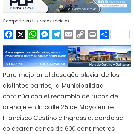
en V
Tra
par
Compartir en tus redes sociales
el 
Facebook
X
WhatsApp
Messenger
Telegram
Email
Copy
Print
Comp
Link
Para mejorar el desagüe pluvial de los
distintos barrios, la Municipalidad
continúa con el recambio de tubos de
drenaje en la calle 25 de Mayo entre
Francisco Cestino e Ingrassia, donde se
colocaron caños de 600 centímetros