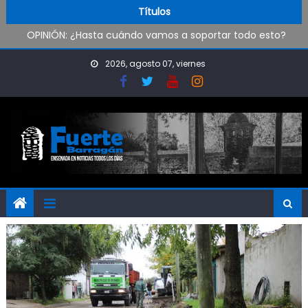
Pueblo Nuevo suma boxeo y artes marciales
Skip to content
Títulos
OPINIÓN: ¿Hasta cuándo vamos a soportar todo esto?
Oxbow Argentina brindó talleres de empleabilidad a
estudiantes de escuelas técnicas de Ensenada y Berisso
2026, agosto 07, viernes
Oportunidad para ingresar a la Policía Bonaerense