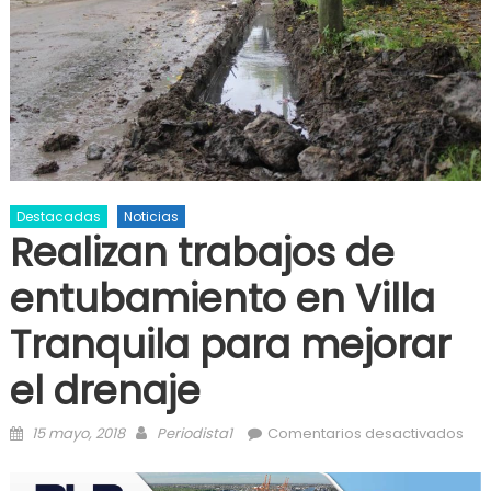
Destacadas
Noticias
Realizan trabajos de
entubamiento en Villa
Tranquila para mejorar
el drenaje
Posted on
Author
en 
15 mayo, 2018
Periodista1
Comentarios desactivados
tra
ent