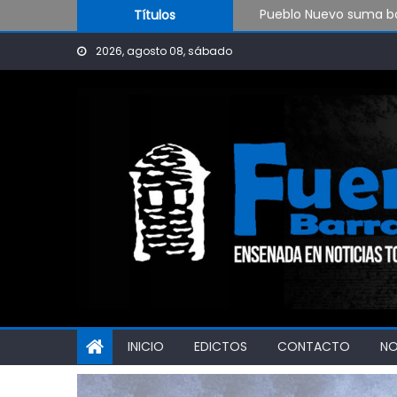
Skip to content
Pueblo Nuevo suma bo
Títulos
OPINIÓN: ¿Hasta cuán
2026, agosto 08, sábado
El Rojo juega este sá
INICIO
EDICTOS
CONTACTO
N