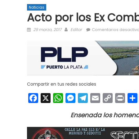
Noticias
Acto por los Ex Com
Posted on
Author
29 marzo, 2017
Editor
Comentarios desactiv
Compartir en tus redes sociales
Facebook
X
WhatsApp
Messenger
Telegram
Email
Copy
Pri
Link
Ensenada los homenaj