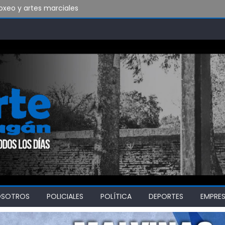
xeo y artes marciales
do vamos a soportar todo esto?
bado en Ensenada y necesita ganar
OSOTROS
POLICIALES
POLÍTICA
DEPORTES
EMPRE