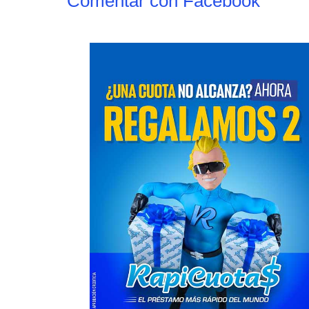
Comentar con Facebook
Cultura
Noticias
Principal
Cultura
No
n la
«Los Remolinos» revolucionan Punta
Murga los re
Lara con su Carnaval Barrial
años con gu
carnaval