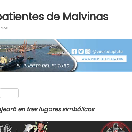
batientes de Malvinas
en Acto por los Ex Combatientes de Malvinas
ados
nt
Compartir
eará en tres lugares simbólicos