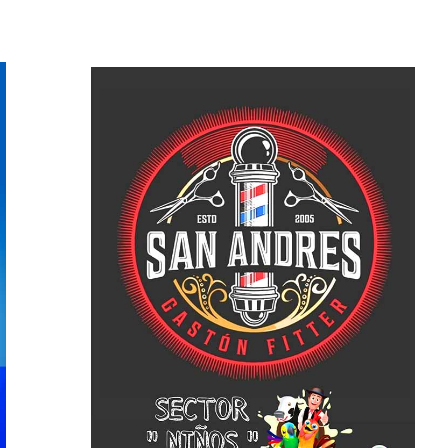
ticias
Cultura
Noticias
Principal
molinos festeja sus 16
Casa del Tango: noche especial
iso de lentejas y
clases gratuitas y tarde de Mil