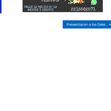
s
Presentaron a los Delegados electos en el STME