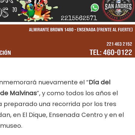
rvicios
Empresas
Noticias
Servicios
Farmacias de Agosto
Por mejoras en el servicio corta
nmemorará nuevamente el “
Día del
senada
agua de 11 a 15
 de Malvinas
”, y como todos los años el
 preparado una recorrida por los tres
an, en El Dique, Ensenada Centro y en el
 museo.