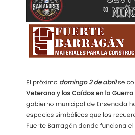
Noticias
Principal
Servicios
Noticias
Se
26
Trabajos en la red de agua en Villa
Turnos de 
El próximo
domingo 2 de abril
se co
Tranquila
2026 en En
Veterano y los Caídos en la Guerra
gobierno municipal de Ensenada ha
espacios simbólicos que los recuerd
Fuerte Barragán donde funciona el