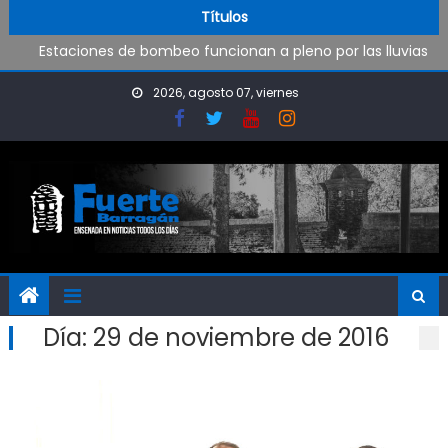
Skip to content
Operativo de limpieza de desagües en Punta Lara
Títulos
Estaciones de bombeo funcionan a pleno por las lluvias
Visita al Destacamento de Bomberos de Punta Lara
OPINIÓN: ¿Hasta cuándo vamos a soportar todo esto?
2026, agosto 07, viernes
Día:
29 de noviembre de 2016