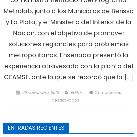
Metrolab, junto a los Municipios de Berisso
y La Plata, y el Ministerio del Interior de la
Nación, con el objetivo de promover
soluciones regionales para problemas
metropolitanos. Ensenada presentó la
experiencia atravesada con la planta del
CEAMSE, ante lo que se recordó que la […]
Posted on
Author
29 noviembre, 2016
Editor
Comentarios
en Programa Metrolab:
desactivados
Ensenada al frente de las
planificaciones en toda la
región
ENTRADAS RECIENTES